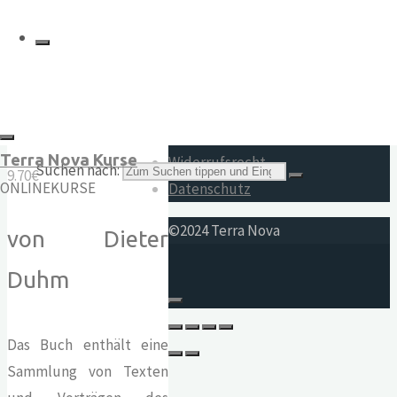
Texte für eine
gewaltfreie
Impressum
Erde
AGB
Terra Nova Kurse
Widerrufsrecht
Suchen nach:
9.70
€
ONLINEKURSE
Datenschutz
©2024 Terra Nova
von Dieter
Duhm
Das Buch enthält eine
Sammlung von Texten