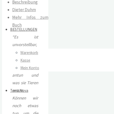
Beschreibung
Dieter Duhm
Mehr Infos zum
Buch
BESTELLUNGEN
“Es ist
unvorstellbar,
was Menschen
Warenkorb
sich
Kasse
gegenseitig
Mein Konto
antun und
was sie Tieren
antun.
Terra Nova
Können wir
noch etwas
tun, um die