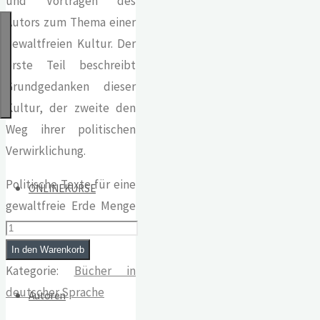
und Vorträgen des
Autors zum Thema einer
gewaltfreien Kultur. Der
erste Teil beschreibt
Grundgedanken dieser
Kultur, der zweite den
Weg ihrer politischen
Verwirklichung.
Politische Texte für eine
ONLINEKURSE
gewaltfreie Erde Menge
In den Warenkorb
Kategorie:
Bücher in
deutscher Sprache
Autoren