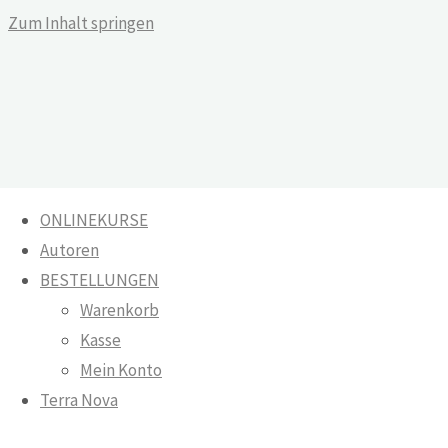
Zum Inhalt springen
ONLINEKURSE
Autoren
Politische Texte für eine gewaltfreie
BESTELLUNGEN
Erde
Warenkorb
Kasse
Warenkorb
Mein Konto
Terra Nova
Onlinekurse
Politische