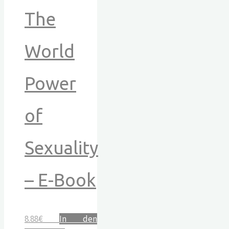
The
World
Power
of
Sexuality
– E-Book
8.88
€
In den