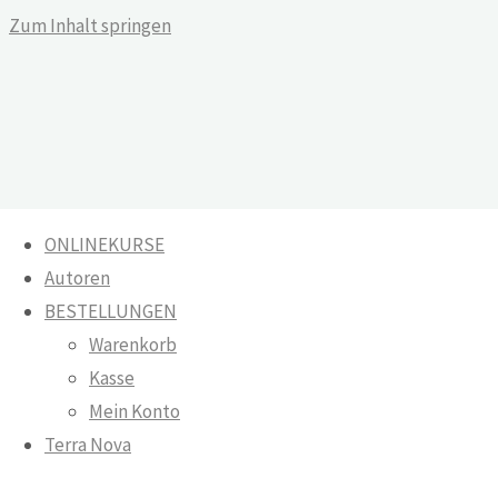
Zum Inhalt springen
ONLINEKURSE
Autoren
Der unerlöste Eros
BESTELLUNGEN
Warenkorb
Warenkorb
Kasse
Der unerlöste
Onlinekurse
Mein Konto
Terra Nova
Eros