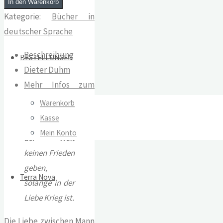
In den Warenkorb
Kategorie:
Bücher in
deutscher Sprache
Beschreibung
BESTELLUNGEN
Dieter Duhm
Mehr Infos zum
Buch
Warenkorb
Kasse
Es kann auf
Mein Konto
der Welt
keinen Frieden
geben,
Terra Nova
solange in der
Liebe Krieg ist.
Die Liebe zwischen Mann