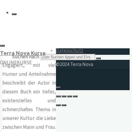
15.30
€
Impressum
von Dieter
AGB
Widerrufsrecht
Duhm
Datenschutz
Terra Nova Kurse
Suchen nach:
ONLINEKURSE
©2024 Terra Nova
Engagiert, mit viel
Humor und Anteilnahme
beschreibt der Autor in
diesem Buch ein tiefes,
existenzielles und
schmerzhaftes Thema in
unserer Kultur: die Liebe
zwischen Mann und Frau.