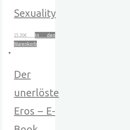
Sexuality
15.30
€
In den
Warenkorb
Der
unerlöste
Eros – E-
Book