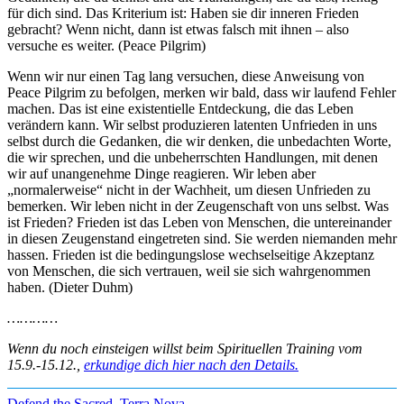
für dich sind. Das Kriterium ist: Haben sie dir inneren Frieden
gebracht? Wenn nicht, dann ist etwas falsch mit ihnen – also
versuche es weiter. (Peace Pilgrim)
Wenn wir nur einen Tag lang versuchen, diese Anweisung von
Peace Pilgrim zu befolgen, merken wir bald, dass wir laufend Fehler
machen. Das ist eine existentielle Entdeckung, die das Leben
verändern kann. Wir selbst produzieren latenten Unfrieden in uns
selbst durch die Gedanken, die wir denken, die unbedachten Worte,
die wir sprechen, und die unbeherrschten Handlungen, mit denen
wir auf unangenehme Dinge reagieren. Wir leben aber
„normalerweise“ nicht in der Wachheit, um diesen Unfrieden zu
bemerken. Wir leben nicht in der Zeugenschaft von uns selbst. Was
ist Frieden? Frieden ist das Leben von Menschen, die untereinander
in diesen Zeugenstand eingetreten sind. Sie werden niemanden mehr
hassen. Frieden ist die bedingungslose wechselseitige Akzeptanz
von Menschen, die sich vertrauen, weil sie sich wahrgenommen
haben. (Dieter Duhm)
…………
Wenn du noch einsteigen willst beim Spirituellen Training vom
15.9.-15.12.,
erkundige dich hier nach den Details.
Defend the Sacred
,
Terra Nova