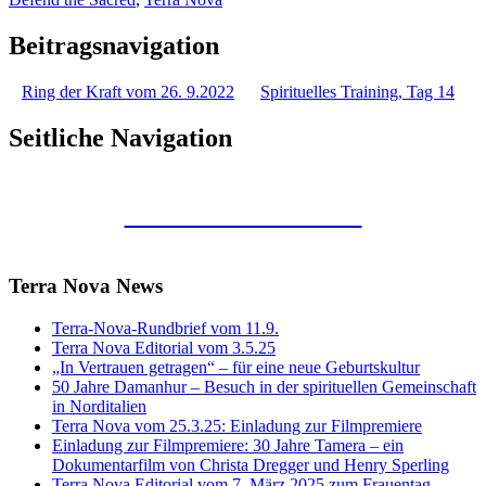
Beitragsnavigation
Ring der Kraft vom 26. 9.2022
Spirituelles Training, Tag 14
Seitliche Navigation
Kunstraum Merkaba
Terra Nova News
Terra-Nova-Rundbrief vom 11.9.
Terra Nova Editorial vom 3.5.25
„In Vertrauen getragen“ – für eine neue Geburtskultur
50 Jahre Damanhur – Besuch in der spirituellen Gemeinschaft
in Norditalien
Terra Nova vom 25.3.25: Einladung zur Filmpremiere
Einladung zur Filmpremiere: 30 Jahre Tamera – ein
Dokumentarfilm von Christa Dregger und Henry Sperling
Terra Nova Editorial vom 7. März 2025 zum Frauentag