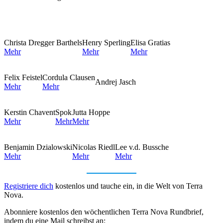
Christa Dregger Barthels
Henry Sperling
Elisa Gratias
Mehr
Mehr
Mehr
Felix Feistel
Cordula Clausen
Andrej Jasch
Mehr
Mehr
Kerstin Chavent
Spok
Jutta Hoppe
Mehr
Mehr
Mehr
Benjamin Dzialowski
Nicolas Riedl
Lee v.d. Bussche
Mehr
Mehr
Mehr
Registriere dich
kostenlos und tauche ein, in die Welt von Terra
Nova.
Abonniere kostenlos den wöchentlichen Terra Nova Rundbrief,
indem du eine Mail schreibst an: