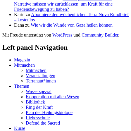
Narrative müssen wir zurücklassen, um Kraft für eine
Friedensbewegung zu haben?
Karin
zu
Abonniere den wöchentlichen Terra Nova Rundbrief
– kostenlos
Dana
zu
Wie wir die Wunde von Gaza heilen können
Mit Freude unterstützt von
WordPress
und
Community Builder
.
Left panel Navigation
Magazin
Mitmachen
Mitmachen
Veranstaltungen
Terranaut*innen
Themen
Wasserspezial
Kooperation mit allen Wesen
Bibliothek
Ring der Kraft
Plan der Heilungsbiotope
Liebesschule
Defend the Sacred
Kurse