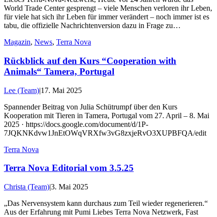
World Trade Center gesprengt – viele Menschen verloren ihr Leben,
für viele hat sich ihr Leben für immer verändert – noch immer ist es
tabu, die offizielle Nachrichtenversion dazu in Frage zu…
Magazin
,
News
,
Terra Nova
Rückblick auf den Kurs “Cooperation with
Animals“ Tamera, Portugal
Lee (Team)
|
17. Mai 2025
Spannender Beitrag von Julia Schütrumpf über den Kurs
Kooperation mit Tieren in Tamera, Portugal vom 27. April – 8. Mai
2025 · https://docs.google.com/document/d/1P-
7JQKNKdvw1JnEtOWqVRXfw3vG8zxjeRvO3XUPBFQA/edit
Terra Nova
Terra Nova Editorial vom 3.5.25
Christa (Team)
|
3. Mai 2025
„Das Nervensystem kann durchaus zum Teil wieder regenerieren.“
Aus der Erfahrung mit Pumi Liebes Terra Nova Netzwerk, Fast