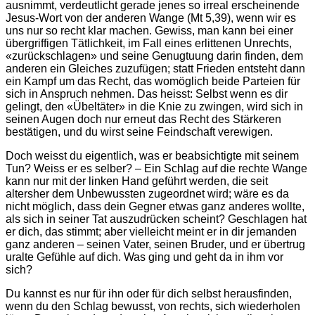
ausnimmt, verdeutlicht gerade jenes so irreal erscheinende
Jesus-Wort von der anderen Wange (Mt 5,39), wenn wir es
uns nur so recht klar machen. Gewiss, man kann bei einer
übergriffigen Tätlichkeit, im Fall eines erlittenen Unrechts,
«zurückschlagen» und seine Genugtuung darin finden, dem
anderen ein Gleiches zuzufügen; statt Frieden entsteht dann
ein Kampf um das Recht, das womöglich beide Parteien für
sich in Anspruch nehmen. Das heisst: Selbst wenn es dir
gelingt, den «Übeltäter» in die Knie zu zwingen, wird sich in
seinen Augen doch nur erneut das Recht des Stärkeren
bestätigen, und du wirst seine Feindschaft verewigen.
Doch weisst du eigentlich, was er beabsichtigte mit seinem
Tun? Weiss er es selber? – Ein Schlag auf die rechte Wange
kann nur mit der linken Hand geführt werden, die seit
altersher dem Unbewussten zugeordnet wird; wäre es da
nicht möglich, dass dein Gegner etwas ganz anderes wollte,
als sich in seiner Tat auszudrücken scheint? Geschlagen hat
er dich, das stimmt; aber vielleicht meint er in dir jemanden
ganz anderen – seinen Vater, seinen Bruder, und er übertrug
uralte Gefühle auf dich. Was ging und geht da in ihm vor
sich?
Du kannst es nur für ihn oder für dich selbst herausfinden,
wenn du den Schlag bewusst, von rechts, sich wiederholen