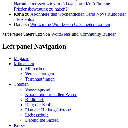
Narrative müssen wir zurücklassen, um Kraft für eine
Friedensbewegung zu haben?
Karin
zu
Abonniere den wöchentlichen Terra Nova Rundbrief
– kostenlos
Dana
zu
Wie wir die Wunde von Gaza heilen können
Mit Freude unterstützt von
WordPress
und
Community Builder
.
Left panel Navigation
Magazin
Mitmachen
Mitmachen
Veranstaltungen
Terranaut*innen
Themen
Wasserspezial
Kooperation mit allen Wesen
Bibliothek
Ring der Kraft
Plan der Heilungsbiotope
Liebesschule
Defend the Sacred
Kurse