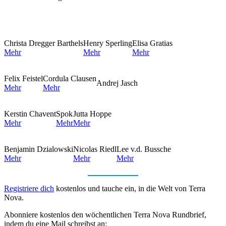
Christa Dregger Barthels
Henry Sperling
Elisa Gratias
Mehr
Mehr
Mehr
Felix Feistel
Cordula Clausen
Andrej Jasch
Mehr
Mehr
Kerstin Chavent
Spok
Jutta Hoppe
Mehr
Mehr
Mehr
Benjamin Dzialowski
Nicolas Riedl
Lee v.d. Bussche
Mehr
Mehr
Mehr
Registriere dich
kostenlos und tauche ein, in die Welt von Terra
Nova.
Abonniere kostenlos den wöchentlichen Terra Nova Rundbrief,
indem du eine Mail schreibst an: