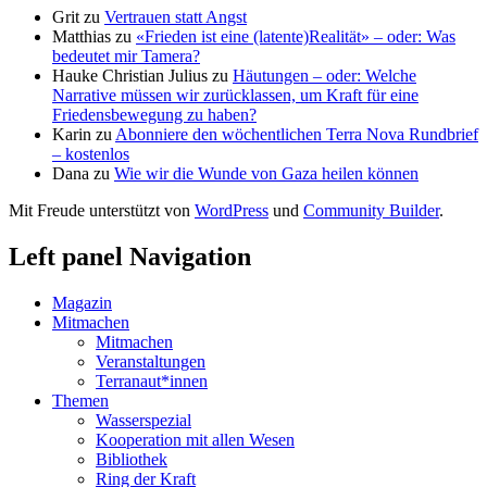
Grit
zu
Vertrauen statt Angst
Matthias
zu
«Frieden ist eine (latente)Realität» – oder: Was
bedeutet mir Tamera?
Hauke Christian Julius
zu
Häutungen – oder: Welche
Narrative müssen wir zurücklassen, um Kraft für eine
Friedensbewegung zu haben?
Karin
zu
Abonniere den wöchentlichen Terra Nova Rundbrief
– kostenlos
Dana
zu
Wie wir die Wunde von Gaza heilen können
Mit Freude unterstützt von
WordPress
und
Community Builder
.
Left panel Navigation
Magazin
Mitmachen
Mitmachen
Veranstaltungen
Terranaut*innen
Themen
Wasserspezial
Kooperation mit allen Wesen
Bibliothek
Ring der Kraft