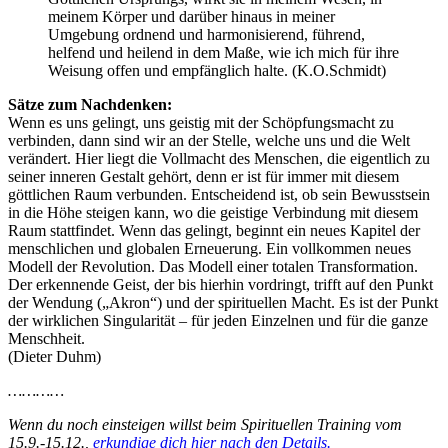
meinem Körper und darüber hinaus in meiner
Umgebung ordnend und harmonisierend, führend,
helfend und heilend in dem Maße, wie ich mich für ihre
Weisung offen und empfänglich halte. (K.O.Schmidt)
Sätze zum Nachdenken:
Wenn es uns gelingt, uns geistig mit der Schöpfungsmacht zu
verbinden, dann sind wir an der Stelle, welche uns und die Welt
verändert. Hier liegt die Vollmacht des Menschen, die eigentlich zu
seiner inneren Gestalt gehört, denn er ist für immer mit diesem
göttlichen Raum verbunden. Entscheidend ist, ob sein Bewusstsein
in die Höhe steigen kann, wo die geistige Verbindung mit diesem
Raum stattfindet. Wenn das gelingt, beginnt ein neues Kapitel der
menschlichen und globalen Erneuerung. Ein vollkommen neues
Modell der Revolution. Das Modell einer totalen Transformation.
Der erkennende Geist, der bis hierhin vordringt, trifft auf den Punkt
der Wendung („Akron“) und der spirituellen Macht. Es ist der Punkt
der wirklichen Singularität – für jeden Einzelnen und für die ganze
Menschheit.
(Dieter Duhm)
…………
Wenn du noch einsteigen willst beim Spirituellen Training vom
15.9.-15.12.,
erkundige dich hier nach den Details.