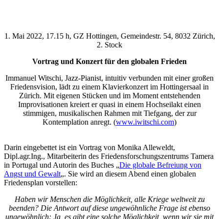
1. Mai 2022, 17.15 h, GZ Hottingen, Gemeindestr. 54, 8032 Zürich,
2. Stock
Vortrag und Konzert für den globalen Frieden
Immanuel Witschi, Jazz-Pianist, intuitiv verbunden mit einer großen
Friedensvision, lädt zu einem Klavierkonzert im Hottingersaal in
Zürich. Mit eigenen Stücken und im Moment entstehenden
Improvisationen kreiert er quasi in einem Hochseilakt einen
stimmigen, musikalischen Rahmen mit Tiefgang, der zur
Kontemplation anregt. (
www.iwitschi.com
)
Darin eingebettet ist ein Vortrag von Monika Alleweldt,
Dipl.agr.Ing., Mitarbeiterin des Friedensforschungszentrums Tamera
in Portugal und Autorin des Buches „
Die globale Befreiung von
Angst und Gewalt
„. Sie wird an diesem Abend einen globalen
Friedensplan vorstellen:
Haben wir Menschen die Möglichkeit, alle Kriege weltweit zu
beenden? Die Antwort auf diese ungewöhnliche Frage ist ebenso
ungewöhnlich: Ja, es gibt eine solche Möglichkeit, wenn wir sie mit