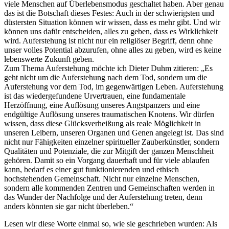
viele Menschen auf Überlebensmodus geschaltet haben. Aber genau
das ist die Botschaft dieses Festes: Auch in der schwierigsten und
düstersten Situation können wir wissen, dass es mehr gibt. Und wir
können uns dafür entscheiden, alles zu geben, dass es Wirklichkeit
wird. Auferstehung ist nicht nur ein religiöser Begriff, denn ohne
unser volles Potential abzurufen, ohne alles zu geben, wird es keine
lebenswerte Zukunft geben.
Zum Thema Auferstehung möchte ich Dieter Duhm zitieren: „Es
geht nicht um die Auferstehung nach dem Tod, sondern um die
Auferstehung vor dem Tod, im gegenwärtigen Leben. Auferstehung
ist das wiedergefundene Urvertrauen, eine fundamentale
Herzöffnung, eine Auflösung unseres Angstpanzers und eine
endgültige Auflösung unseres traumatischen Knotens. Wir dürfen
wissen, dass diese Glücksverheißung als reale Möglichkeit in
unseren Leibern, unseren Organen und Genen angelegt ist. Das sind
nicht nur Fähigkeiten einzelner spiritueller Zauberkünstler, sondern
Qualitäten und Potenziale, die zur Mitgift der ganzen Menschheit
gehören. Damit so ein Vorgang dauerhaft und für viele ablaufen
kann, bedarf es einer gut funktionierenden und ethisch
hochstehenden Gemeinschaft. Nicht nur einzelne Menschen,
sondern alle kommenden Zentren und Gemeinschaften werden in
das Wunder der Nachfolge und der Auferstehung treten, denn
anders könnten sie gar nicht überleben.“
Lesen wir diese Worte einmal so, wie sie geschrieben wurden: Als