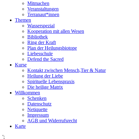
Mitmachen
Veranstaltungen
Terranaut*innen
Themen
Wasserspezial
Kooperation mit allen Wesen
Bibliothek
Ring der Kraft
Plan der Heilungsbiotope
Liebesschule
Defend the Sacred
Kurse
Kontakt zwischen Mensch,Tier & Natur
Heilung der Liebe
Spirituelle Lebenspraxis
Die heilige Matrix
Willkommen
Schenken
Datenschutz
Netiquette
Impressum
AGB und Widerrufsrecht
Karte
';