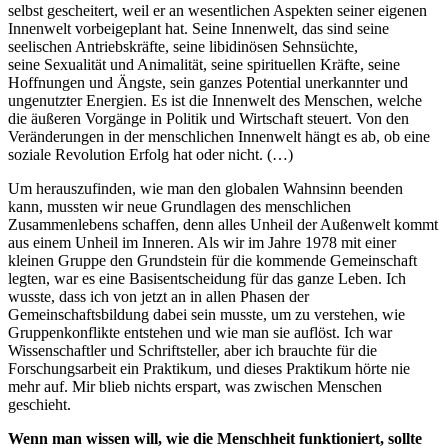
selbst gescheitert, weil er an wesentlichen Aspekten seiner eigenen
Innenwelt vorbeigeplant hat. Seine Innenwelt, das sind seine
seelischen Antriebskräfte, seine libidinösen Sehnsüchte,
seine Sexualität und Animalität, seine spirituellen Kräfte, seine
Hoffnungen und Ängste, sein ganzes Potential unerkannter und
ungenutzter Energien. Es ist die Innenwelt des Menschen, welche
die äußeren Vorgänge in Politik und Wirtschaft steuert. Von den
Veränderungen in der menschlichen Innenwelt hängt es ab, ob eine
soziale Revolution Erfolg hat oder nicht. (…)
Um herauszufinden, wie man den globalen Wahnsinn beenden
kann, mussten wir neue Grundlagen des menschlichen
Zusammenlebens schaffen, denn alles Unheil der Außenwelt kommt
aus einem Unheil im Inneren. Als wir im Jahre 1978 mit einer
kleinen Gruppe den Grundstein für die kommende Gemeinschaft
legten, war es eine Basisentscheidung für das ganze Leben. Ich
wusste, dass ich von jetzt an in allen Phasen der
Gemeinschaftsbildung dabei sein musste, um zu verstehen, wie
Gruppenkonflikte entstehen und wie man sie auflöst. Ich war
Wissenschaftler und Schriftsteller, aber ich brauchte für die
Forschungsarbeit ein Praktikum, und dieses Praktikum hörte nie
mehr auf. Mir blieb nichts erspart, was zwischen Menschen
geschieht.
Wenn man wissen will, wie die Menschheit funktioniert, sollte