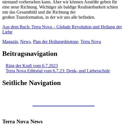
niemand vorhersehen kann. Aber wir können Anstöße geben für
eine neue Richtung. Wichtiger als baldige Realisierbarkeit schien
mir das Gesamtbild und die Richtung der
großen Transformation, in der wir uns alle befinden.
Aus dem Buch: Terra Nova – Globale Revolution und Heilung der
Liebe
Magazin
,
News
,
Plan der Heilungsbiotope
,
Terra Nova
Beitragsnavigation
Ring der Kraft vom 6.7.2023
Terra Nova Editorial vom 6.7.23: Denk- und Liebesschule
Seitliche Navigation
Kunstraum Merkaba
Terra Nova News