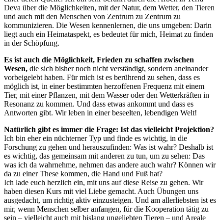
Deva über die Möglichkeiten, mit der Natur, dem Wetter, den Tieren
und auch mit den Menschen von Zentrum zu Zentrum zu
kommunizieren. Die Wesen kennenlernen, die uns umgeben: Darin
liegt auch ein Heimataspekt, es bedeutet für mich, Heimat zu finden
in der Schöpfung.
Es ist auch die Möglichkeit, Frieden zu schaffen zwischen
Wesen,
die sich bisher noch nicht verständigt, sondern aneinander
vorbeigelebt haben. Für mich ist es berührend zu sehen, dass es
möglich ist, in einer bestimmten herzoffenen Frequenz mit einem
Tier, mit einer Pflanzen, mit dem Wasser oder den Wetterkräften in
Resonanz zu kommen. Und dass etwas ankommt und dass es
Antworten gibt. Wir leben in einer beseelten, lebendigen Welt!
Natürlich gibt es immer die Frage: Ist das vielleicht Projektion?
Ich bin eher ein nüchterner Typ und finde es wichtig, in die
Forschung zu gehen und herauszufinden: Was ist wahr? Deshalb ist
es wichtig, das gemeinsam mit anderen zu tun, um zu sehen: Das
was ich da wahrnehme, nehmen das andere auch wahr? Können wir
da zu einer These kommen, die Hand und Fuß hat?
Ich lade euch herzlich ein, mit uns auf diese Reise zu gehen. Wir
haben diesen Kurs mit viel Liebe gemacht. Auch Übungen uns
ausgedacht, um richtig aktiv einzusteigen. Und am allerliebsten ist es
mir, wenn Menschen selber anfangen, für die Kooperation tätig zu
sein – vielleicht auch mit bislang ungeliebten Tieren – und Areale