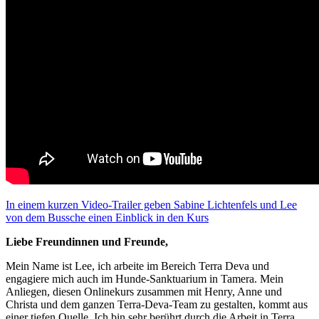
In einem kurzen Video-Trailer geben Sabine Lichtenfels und Lee
von dem Bussche einen Einblick in den Kurs
Liebe Freundinnen und Freunde,
Mein Name ist Lee, ich arbeite im Bereich Terra Deva und
engagiere mich auch im Hunde-Sanktuarium in Tamera. Mein
Anliegen, diesen Onlinekurs zusammen mit Henry, Anne und
Christa und dem ganzen Terra-Deva-Team zu gestalten, kommt aus
einer tiefen Quelle. Ich bin sehr berührt durch die Arbeit in Terra