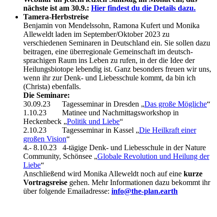
nächste ist am 30.9.:
Hier findest du die Details dazu.
Tamera-Herbstreise
Benjamin von Mendelssohn, Ramona Kufert und Monika
Alleweldt laden im September/Oktober 2023 zu
verschiedenen Seminaren in Deutschland ein. Sie sollen dazu
beitragen, eine überregionale Gemeinschaft im deutsch-
sprachigen Raum ins Leben zu rufen, in der die Idee der
Heilungsbiotope lebendig ist. Ganz besonders freuen wir uns,
wenn ihr zur Denk- und Liebesschule kommt, da bin ich
(Christa) ebenfalls.
Die Seminare:
30.09.23 Tagesseminar in Dresden „
Das große Mögliche
“
1.10.23 Matinee und Nachmittagsworkshop in
Heckenbeck „
Politik und Liebe
“
2.10.23 Tagesseminar in Kassel „
Die Heilkraft einer
großen Vision
“
4.- 8.10.23 4-tägige Denk- und Liebesschule in der Nature
Community, Schönsee „
Globale Revolution und Heilung der
Liebe
“
Anschließend wird Monika Alleweldt noch auf eine
kurze
Vortragsreise
gehen. Mehr Informationen dazu bekommt ihr
über folgende Emailadresse:
info@the-plan.earth