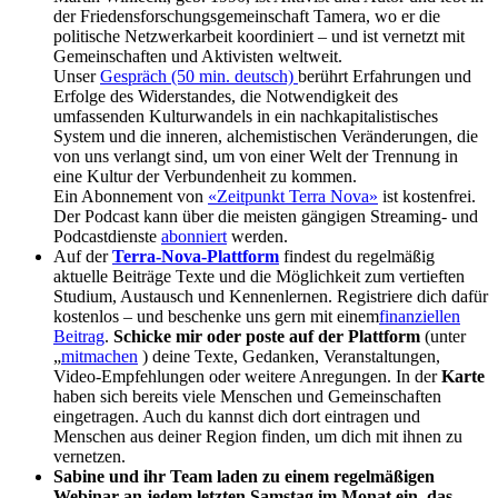
der Friedensforschungsgemeinschaft Tamera, wo er die
politische Netzwerkarbeit koordiniert – und ist vernetzt mit
Gemeinschaften und Aktivisten weltweit.
Unser
Gespräch (50 min. deutsch)
berührt Erfahrungen und
Erfolge des Widerstandes, die Notwendigkeit des
umfassenden Kulturwandels in ein nachkapitalistisches
System und die inneren, alchemistischen Veränderungen, die
von uns verlangt sind, um von einer Welt der Trennung in
eine Kultur der Verbundenheit zu kommen.
Ein Abonnement von
«Zeitpunkt Terra Nova»
ist kostenfrei.
Der Podcast kann über die meisten gängigen Streaming- und
Podcastdienste
abonniert
werden.
Auf der
Terra-Nova-Plattform
findest du regelmäßig
aktuelle Beiträge Texte und die Möglichkeit zum vertieften
Studium, Austausch und Kennenlernen. Registriere dich dafür
kostenlos – und beschenke uns gern mit einem
finanziellen
Beitrag
.
Schicke mir oder poste auf der Plattform
(unter
„
mitmachen
) deine Texte, Gedanken, Veranstaltungen,
Video-Empfehlungen oder weitere Anregungen. In der
Karte
haben sich bereits viele Menschen und Gemeinschaften
eingetragen. Auch du kannst dich dort eintragen und
Menschen aus deiner Region finden, um dich mit ihnen zu
vernetzen.
Sabine und ihr Team laden zu einem regelmäßigen
Webinar an jedem letzten Samstag im Monat ein, das