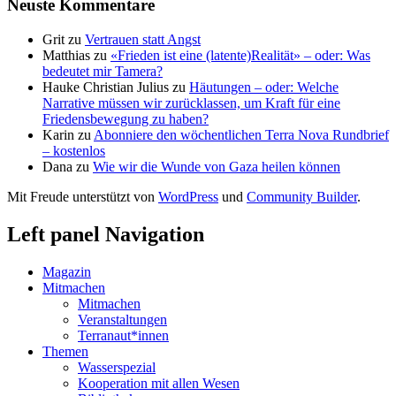
Neuste Kommentare
Grit
zu
Vertrauen statt Angst
Matthias
zu
«Frieden ist eine (latente)Realität» – oder: Was
bedeutet mir Tamera?
Hauke Christian Julius
zu
Häutungen – oder: Welche
Narrative müssen wir zurücklassen, um Kraft für eine
Friedensbewegung zu haben?
Karin
zu
Abonniere den wöchentlichen Terra Nova Rundbrief
– kostenlos
Dana
zu
Wie wir die Wunde von Gaza heilen können
Mit Freude unterstützt von
WordPress
und
Community Builder
.
Left panel Navigation
Magazin
Mitmachen
Mitmachen
Veranstaltungen
Terranaut*innen
Themen
Wasserspezial
Kooperation mit allen Wesen