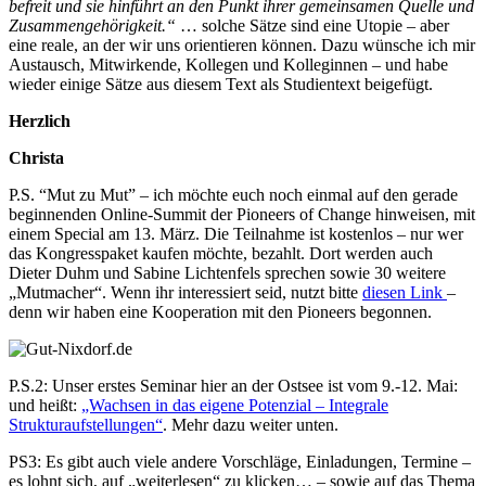
befreit und sie hinführt an den Punkt ihrer gemeinsamen Quelle und
Zusammengehörigkeit.“
… solche Sätze sind eine Utopie – aber
eine reale, an der wir uns orientieren können. Dazu wünsche ich mir
Austausch, Mitwirkende, Kollegen und Kolleginnen – und habe
wieder einige Sätze aus diesem Text als Studientext beigefügt.
Herzlich
Christa
P.S. “Mut zu Mut” – ich möchte euch noch einmal auf den gerade
beginnenden Online-Summit der Pioneers of Change hinweisen, mit
einem Special am 13. März. Die Teilnahme ist kostenlos – nur wer
das Kongresspaket kaufen möchte, bezahlt. Dort werden auch
Dieter Duhm und Sabine Lichtenfels sprechen sowie 30 weitere
„Mutmacher“. Wenn ihr interessiert seid, nutzt bitte
diesen Link
–
denn wir haben eine Kooperation mit den Pioneers begonnen.
P.S.2: Unser erstes Seminar hier an der Ostsee ist vom 9.-12. Mai:
und heißt:
„Wachsen in das eigene Potenzial – Integrale
Strukturaufstellungen“
. Mehr dazu weiter unten.
PS3: Es gibt auch viele andere Vorschläge, Einladungen, Termine –
es lohnt sich, auf „weiterlesen“ zu klicken… – sowie auf das Thema