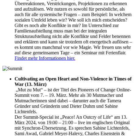
Überreaktionen, Verstrickungen, Projektionen zu erkennen
und aufzulösen. Wir nutzen es sowohl für persönliche, als
auch für alle systemische Fragen – zum Beispiel: In welchem
sozialen Umfeld leben wir? Wie soll ich mich entscheiden?
Gibt es noch alte Konflikte in mir? Im Unterschied zur
Familienaufstellung muss man bei der integralen
Strukturaufstellung nicht alle Konflikte und Felder benennen
und erklären und kann sie trotzdem oft energetisch auflösen –
es kommt uns manchmal vor wie Magie. Wir freuen uns sehr
auf diese gemeinsamen Tage – ein Seminar mit Ferienflair.
Findet mehr Informationen hier.
Cultivating an Open Heart and Non-Violence in Times of
War (13. März)
„Mut zu Mut“ – ist der Titel des Pioneers of Change Online-
Summit vom 7. – 19. März. Mehr als 30 Mutmacher und
Mutmacherinnen sind dabei – darunter auch die Tamera
Gründer und Gründerin und Dieter Duhm und Sabine
Lichtenfels.
Der Summit-Special ist „Peace! An Outcry of Life“ am 13.
März 2024, von 19:00 – 21:00 – live im englischen Original
mit Synchron-Übersetzung. Es sprechen Sabine Lichtenfels,
Sami Awad, Gabriel Meyer-Halevy, Charles Eisenstein &