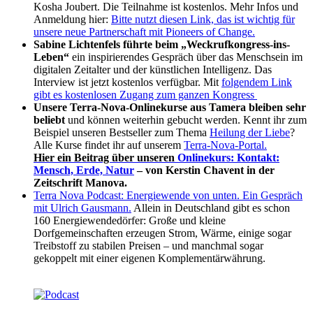
Kosha Joubert. Die Teilnahme ist kostenlos. Mehr Infos und
Anmeldung hier:
Bitte nutzt diesen Link, das ist wichtig für
unsere neue Partnerschaft mit Pioneers of Change.
Sabine Lichtenfels führte beim „Weckrufkongress-ins-
Leben“
ein inspirierendes Gespräch über das Menschsein im
digitalen Zeitalter und der künstlichen Intelligenz. Das
Interview ist jetzt kostenlos verfügbar. Mit
folgendem Link
gibt es kostenlosen Zugang zum ganzen Kongress
Unsere Terra-Nova-Onlinekurse aus Tamera bleiben sehr
beliebt
und können weiterhin gebucht werden. Kennt ihr zum
Beispiel unseren Bestseller zum Thema
Heilung der Liebe
?
Alle Kurse findet ihr auf unserem
Terra-Nova-Portal.
Hier ein Beitrag über unseren
Onlinekurs: Kontakt:
Mensch, Erde, Natur
– von Kerstin Chavent in der
Zeitschrift Manova.
Terra Nova Podcast: Energiewende von unten. Ein Gespräch
mit Ulrich Gausmann.
Allein in Deutschland gibt es schon
160 Energiewendedörfer: Große und kleine
Dorfgemeinschaften erzeugen Strom, Wärme, einige sogar
Treibstoff zu stabilen Preisen – und manchmal sogar
gekoppelt mit einer eigenen Komplementärwährung.