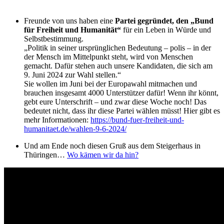
Freunde von uns haben eine
Partei gegründet, den „Bund
für Freiheit und Humanität“
für ein Leben in Würde und
Selbstbestimmung.
„Politik in seiner ursprünglichen Bedeutung – polis – in der
der Mensch im Mittelpunkt steht, wird von Menschen
gemacht. Dafür stehen auch unsere Kandidaten, die sich am
9. Juni 2024 zur Wahl stellen.“
Sie wollen im Juni bei der Europawahl mitmachen und
brauchen insgesamt 4000 Unterstützer dafür! Wenn ihr könnt,
gebt eure Unterschrift – und zwar diese Woche noch! Das
bedeutet nicht, dass ihr diese Partei wählen müsst! Hier gibt es
mehr Informationen:
https://bund-fuer-freiheit-und-
humanitaet.de/wahlen-9-6-2024/
Und am Ende noch diesen Gruß aus dem Steigerhaus in
Thüringen…
Wo kämen wir da hin?