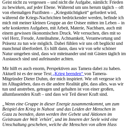
Geist nicht zu vergessen – und nicht die Aufgabe, nämlich: Frieden
zu bewirken, auf jeder Ebene. Während um uns herum täglich – oft
von ehemaligen Pazifisten – „Kriegstüchtigkeit“ gefordert wird,
während die Kriegs-Nachrichten bedrückender werden, befinde ich
mich mit meiner kleinen Gruppe an der Ostsee mitten im Leben – in
sehr konkreten Aufgaben, mit Arbeit, Materie, Nachbarn, auch mit
einem gewissen ökonomischen Druck. Wir versuchen, dies mit so
viel Herz, Freude, Anteilnahme, Achtsamkeit, Verantwortung und
Präsenz zu tun wie möglich. Dabei fühlen wir uns oft beglückt und
manchmal überfordert. Es hilft dann, dass wir von sehr schöner
Natur umgeben sind, dass wir miteinander und mit Gästen täglich im
Austausch sind und aufeinander achten.
Mir hilft es auch enorm, Perspektiven aus Tamera dabei zu haben.
Aktuell ist es der neue Text
„Krieg beenden“
von Tamera-
Mitgründer Dieter Duhm, der mich inspiriert. Wie oft vergesse ich
im Alltagsleben, dass es die andere Realität gibt, dass alles, was wir
tun und anstreben, getragen und gehalten ist von einer großen,
allumfassenden Kraft – und dass wir Teil dieser Kraft sind.
„Wenn eine Gruppe in dieser Energie zusammenkommt, um zum
Beispiel den Krieg in Nahost und das Leiden der Menschen in
Gaza zu beenden, dann werden ihre Gebete und Aktionen im
Geistraum der Welt `erhört´, und im Inneren der Seele wird eine
Umschaltung geschehen, welche die Menschen von allem Hass