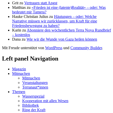
Grit
zu
Vertrauen statt Angst
Matthias
zu
«Frieden ist eine (latente)Realität» – oder: Was
bedeutet mir Tamera?
Hauke Christian Julius
zu
Häutungen – oder: Welche
Narrative müssen wir zurücklassen, um Kraft für eine
Friedensbewegung zu haben?
Karin
zu
Abonniere den wöchentlichen Terra Nova Rundbrief
– kostenlos
Dana
zu
Wie wir die Wunde von Gaza heilen können
Mit Freude unterstützt von
WordPress
und
Community Builder
.
Left panel Navigation
Magazin
Mitmachen
Mitmachen
Veranstaltungen
Terranaut*innen
Themen
Wasserspezial
Kooperation mit allen Wesen
Bibliothek
Ring der Kraft