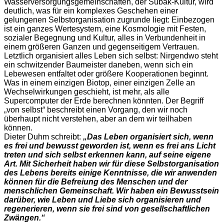
Wasserversorgungsgemeinschaften, der Subak-Kultur, wird
deutlich, was für ein komplexes Geschehen einer
gelungenen Selbstorganisation zugrunde liegt: Einbezogen
ist ein ganzes Wertesystem, eine Kosmologie mit Festen,
sozialer Begegnung und Kultur, alles in Verbundenheit in
einem größeren Ganzen und gegenseitigem Vertrauen.
Letztlich organisiert alles Leben sich selbst: Nirgendwo steht
ein schwitzender Baumeister daneben, wenn sich ein
Lebewesen entfaltet oder größere Kooperationen beginnt.
Was in einem einzigen Biotop, einer einzigen Zelle an
Wechselwirkungen geschieht, ist mehr, als alle
Supercomputer der Erde berechnen könnten. Der Begriff
„von selbst“ beschreibt einen Vorgang, den wir noch
überhaupt nicht verstehen, aber an dem wir teilhaben
können.
Dieter Duhm schreibt:
„Das Leben organisiert sich, wenn
es frei und bewusst geworden ist, wenn es frei ans Licht
treten und sich selbst erkennen kann, auf seine eigene
Art. Mit Sicherheit haben wir für diese Selbstorganisation
des Lebens bereits einige Kenntnisse, die wir anwenden
können für die Befreiung des Menschen und der
menschlichen Gemeinschaft. Wir haben ein Bewusstsein
darüber, wie Leben und Liebe sich organisieren und
regenerieren, wenn sie frei sind von gesellschaftlichen
Zwängen.“