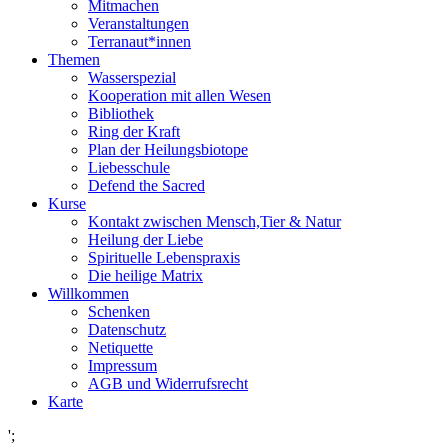
Mitmachen
Veranstaltungen
Terranaut*innen
Themen
Wasserspezial
Kooperation mit allen Wesen
Bibliothek
Ring der Kraft
Plan der Heilungsbiotope
Liebesschule
Defend the Sacred
Kurse
Kontakt zwischen Mensch,Tier & Natur
Heilung der Liebe
Spirituelle Lebenspraxis
Die heilige Matrix
Willkommen
Schenken
Datenschutz
Netiquette
Impressum
AGB und Widerrufsrecht
Karte
';