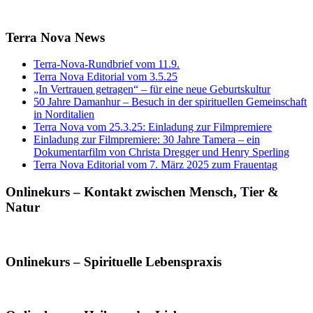
Terra Nova News
Terra-Nova-Rundbrief vom 11.9.
Terra Nova Editorial vom 3.5.25
„In Vertrauen getragen“ – für eine neue Geburtskultur
50 Jahre Damanhur – Besuch in der spirituellen Gemeinschaft
in Norditalien
Terra Nova vom 25.3.25: Einladung zur Filmpremiere
Einladung zur Filmpremiere: 30 Jahre Tamera – ein
Dokumentarfilm von Christa Dregger und Henry Sperling
Terra Nova Editorial vom 7. März 2025 zum Frauentag
Onlinekurs – Kontakt zwischen Mensch, Tier &
Natur
Onlinekurs – Spirituelle Lebenspraxis