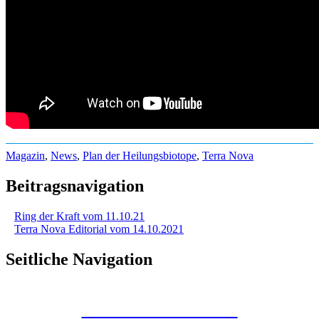
Magazin
,
News
,
Plan der Heilungsbiotope
,
Terra Nova
Beitragsnavigation
Ring der Kraft vom 11.10.21
Terra Nova Editorial vom 14.10.2021
Seitliche Navigation
Kunstraum Merkaba