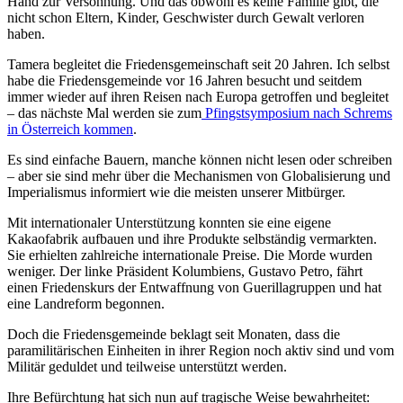
Hand zur Versöhnung. Und das obwohl es keine Familie gibt, die
nicht schon Eltern, Kinder, Geschwister durch Gewalt verloren
haben.
Tamera begleitet die Friedensgemeinschaft seit 20 Jahren. Ich selbst
habe die Friedensgemeinde vor 16 Jahren besucht und seitdem
immer wieder auf ihren Reisen nach Europa getroffen und begleitet
– das nächste Mal werden sie zum
Pfingstsymposium nach Schrems
in Österreich kommen
.
Es sind einfache Bauern, manche können nicht lesen oder schreiben
– aber sie sind mehr über die Mechanismen von Globalisierung und
Imperialismus informiert wie die meisten unserer Mitbürger.
Mit internationaler Unterstützung konnten sie eine eigene
Kakaofabrik aufbauen und ihre Produkte selbständig vermarkten.
Sie erhielten zahlreiche internationale Preise. Die Morde wurden
weniger. Der linke Präsident Kolumbiens, Gustavo Petro, fährt
einen Friedenskurs der Entwaffnung von Guerillagruppen und hat
eine Landreform begonnen.
Doch die Friedensgemeinde beklagt seit Monaten, dass die
paramilitärischen Einheiten in ihrer Region noch aktiv sind und vom
Militär geduldet und teilweise unterstützt werden.
Ihre Befürchtung hat sich nun auf tragische Weise bewahrheitet: