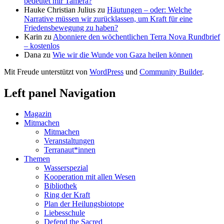
bedeutet mir Tamera?
Hauke Christian Julius
zu
Häutungen – oder: Welche
Narrative müssen wir zurücklassen, um Kraft für eine
Friedensbewegung zu haben?
Karin
zu
Abonniere den wöchentlichen Terra Nova Rundbrief
– kostenlos
Dana
zu
Wie wir die Wunde von Gaza heilen können
Mit Freude unterstützt von
WordPress
und
Community Builder
.
Left panel Navigation
Magazin
Mitmachen
Mitmachen
Veranstaltungen
Terranaut*innen
Themen
Wasserspezial
Kooperation mit allen Wesen
Bibliothek
Ring der Kraft
Plan der Heilungsbiotope
Liebesschule
Defend the Sacred