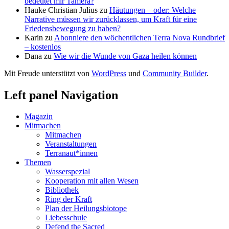
bedeutet mir Tamera?
Hauke Christian Julius
zu
Häutungen – oder: Welche
Narrative müssen wir zurücklassen, um Kraft für eine
Friedensbewegung zu haben?
Karin
zu
Abonniere den wöchentlichen Terra Nova Rundbrief
– kostenlos
Dana
zu
Wie wir die Wunde von Gaza heilen können
Mit Freude unterstützt von
WordPress
und
Community Builder
.
Left panel Navigation
Magazin
Mitmachen
Mitmachen
Veranstaltungen
Terranaut*innen
Themen
Wasserspezial
Kooperation mit allen Wesen
Bibliothek
Ring der Kraft
Plan der Heilungsbiotope
Liebesschule
Defend the Sacred