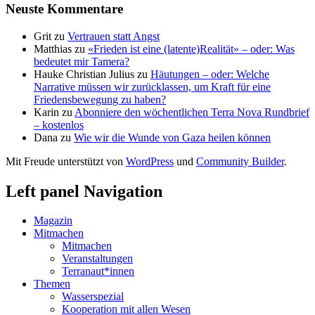
Neuste Kommentare
Grit
zu
Vertrauen statt Angst
Matthias
zu
«Frieden ist eine (latente)Realität» – oder: Was
bedeutet mir Tamera?
Hauke Christian Julius
zu
Häutungen – oder: Welche
Narrative müssen wir zurücklassen, um Kraft für eine
Friedensbewegung zu haben?
Karin
zu
Abonniere den wöchentlichen Terra Nova Rundbrief
– kostenlos
Dana
zu
Wie wir die Wunde von Gaza heilen können
Mit Freude unterstützt von
WordPress
und
Community Builder
.
Left panel Navigation
Magazin
Mitmachen
Mitmachen
Veranstaltungen
Terranaut*innen
Themen
Wasserspezial
Kooperation mit allen Wesen