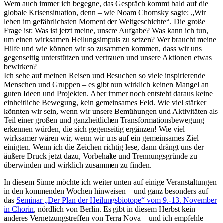
Wem auch immer ich begegne, das Gespräch kommt bald auf die
globale Krisensituation, denn – wie Noam Chomsky sagte: „Wir
leben im gefährlichsten Moment der Weltgeschichte“. Die große
Frage ist: Was ist jetzt meine, unsere Aufgabe? Was kann ich tun,
um einen wirksamen Heilungsimpuls zu setzen? Wer braucht meine
Hilfe und wie können wir so zusammen kommen, dass wir uns
gegenseitig unterstützen und vertrauen und unsere Aktionen etwas
bewirken?
Ich sehe auf meinen Reisen und Besuchen so viele inspirierende
Menschen und Gruppen – es gibt nun wirklich keinen Mangel an
guten Ideen und Projekten. Aber immer noch entsteht daraus keine
einheitliche Bewegung, kein gemeinsames Feld. Wie viel stärker
könnten wir sein, wenn wir unsere Bemühungen und Aktivitäten als
Teil einer großen und ganzheitlichen Transformationsbewegung
erkennen würden, die sich gegenseitig ergänzen! Wie viel
wirksamer wären wir, wenn wir uns auf ein gemeinsames Ziel
einigten. Wenn ich die Zeichen richtig lese, dann drängt uns der
äußere Druck jetzt dazu, Vorbehalte und Trennungsgründe zu
überwinden und wirklich zusammen zu finden.
In diesem Sinne möchte ich weiter unten auf einige Veranstaltungen
in den kommenden Wochen hinweisen – und ganz besonders auf
das
Seminar „Der Plan der Heilungsbiotope“ vom 9.-13. November
in Chorin
, nördlich von Berlin. Es gibt in diesem Herbst kein
anderes Vernetzungstreffen von Terra Nova – und ich empfehle