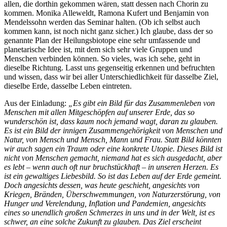
allen, die dorthin gekommen wären, statt dessen nach Chorin zu
kommen. Monika Alleweldt, Ramona Kufert und Benjamin von
Mendelssohn werden das Seminar halten. (Ob ich selbst auch
kommen kann, ist noch nicht ganz sicher.) Ich glaube, dass der so
genannte Plan der Heilungsbiotope eine sehr umfassende und
planetarische Idee ist, mit dem sich sehr viele Gruppen und
Menschen verbinden können. So vieles, was ich sehe, geht in
dieselbe Richtung. Lasst uns gegenseitig erkennen und befruchten
und wissen, dass wir bei aller Unterschiedlichkeit für dasselbe Ziel,
dieselbe Erde, dasselbe Leben eintreten.
Aus der Einladung:
„Es gibt ein Bild für das Zusammenleben von
Menschen mit allen Mitgeschöpfen auf unserer Erde, das so
wunderschön ist, dass kaum noch jemand wagt, daran zu glauben.
Es ist ein Bild der innigen Zusammengehörigkeit von Menschen und
Natur, von Mensch und Mensch, Mann und Frau. Statt Bild könnten
wir auch sagen ein Traum oder eine konkrete Utopie. Dieses Bild ist
nicht von Menschen gemacht, niemand hat es sich ausgedacht, aber
es lebt – wenn auch oft nur bruchstückhaft – in unseren Herzen. Es
ist ein gewaltiges Liebesbild. So ist das Leben auf der Erde gemeint.
Doch angesichts dessen, was heute geschieht, angesichts von
Kriegen, Bränden, Überschwemmungen, von Naturzerstörung, von
Hunger und Verelendung, Inflation und Pandemien, angesichts
eines so unendlich großen Schmerzes in uns und in der Welt, ist es
schwer, an eine solche Zukunft zu glauben. Das Ziel erscheint