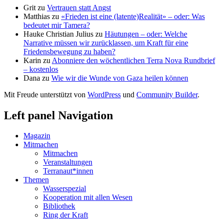
Grit
zu
Vertrauen statt Angst
Matthias
zu
«Frieden ist eine (latente)Realität» – oder: Was
bedeutet mir Tamera?
Hauke Christian Julius
zu
Häutungen – oder: Welche
Narrative müssen wir zurücklassen, um Kraft für eine
Friedensbewegung zu haben?
Karin
zu
Abonniere den wöchentlichen Terra Nova Rundbrief
– kostenlos
Dana
zu
Wie wir die Wunde von Gaza heilen können
Mit Freude unterstützt von
WordPress
und
Community Builder
.
Left panel Navigation
Magazin
Mitmachen
Mitmachen
Veranstaltungen
Terranaut*innen
Themen
Wasserspezial
Kooperation mit allen Wesen
Bibliothek
Ring der Kraft