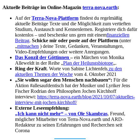
Aktuelle Beiträge im Online-Magazin
terra-nova.earth
:
Auf der
Terra-Nova-Plattform
findest du regelmäßig
aktuelle Beiträge Texte und die Möglichkeit zum vertieften
Studium, Austausch und Kennenlernen. Registriere dich dafür
kostenlos – und beschenke uns gern mit einem
finanziellen
Beitrag
.
Schicke mir oder poste auf der Plattform
(unter
„
mitmachen
) deine Texte, Gedanken, Veranstaltungen,
Video-Empfehlungen oder weitere Anregungen.
Das Konzil der Göttinnen
–
ein Märchen von Monika
Alleweldt in der Reihe „
Plan der Heilungsbiotope
„.
Ring der Kraft
. Worte von Sabine Lichtenfels
zu den
aktuellen Themen der Woche
vom 4. Oktober 2021
„Sie wollen sogar den Menschen nachbauen“:
Für die
Aktion #allesaufdentisch hat der Musiker und Lyriker Jens
Fischer Rodrian den Philosophen Jochen Kirchhoff
interviewt:
https://terra-nova.earth/blog/2021/10/07/aktuelles-
interview-mit-jochen-kirchhoff/
Externe Leseempfehlung:
„Ich kann nicht mehr“ – von Ole Skambras
, Freund,
möglicher Mitarbeiter von Terra-Nova.earth und ARD-
Redakteur zu seinen Erfahrungen und Recherchen seit
Corona