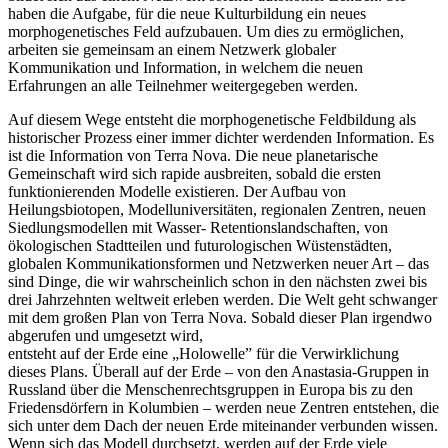
haben die Aufgabe, für die neue Kulturbildung ein neues
morphogenetisches Feld aufzubauen. Um dies zu ermöglichen,
arbeiten sie gemeinsam an einem Netzwerk globaler
Kommunikation und Information, in welchem die neuen
Erfahrungen an alle Teilnehmer weitergegeben werden.
Auf diesem Wege entsteht die morphogenetische Feldbildung als
historischer Prozess einer immer dichter werdenden Information. Es
ist die Information von Terra Nova. Die neue planetarische
Gemeinschaft wird sich rapide ausbreiten, sobald die ersten
funktionierenden Modelle existieren. Der Aufbau von
Heilungsbiotopen, Modelluniversitäten, regionalen Zentren, neuen
Siedlungsmodellen mit Wasser- Retentionslandschaften, von
ökologischen Stadtteilen und futurologischen Wüstenstädten,
globalen Kommunikationsformen und Netzwerken neuer Art – das
sind Dinge, die wir wahrscheinlich schon in den nächsten zwei bis
drei Jahrzehnten weltweit erleben werden. Die Welt geht schwanger
mit dem großen Plan von Terra Nova. Sobald dieser Plan irgendwo
abgerufen und umgesetzt wird,
entsteht auf der Erde eine „Holowelle” für die Verwirklichung
dieses Plans. Überall auf der Erde – von den Anastasia-Gruppen in
Russland über die Menschenrechtsgruppen in Europa bis zu den
Friedensdörfern in Kolumbien – werden neue Zentren entstehen, die
sich unter dem Dach der neuen Erde miteinander verbunden wissen.
Wenn sich das Modell durchsetzt, werden auf der Erde viele