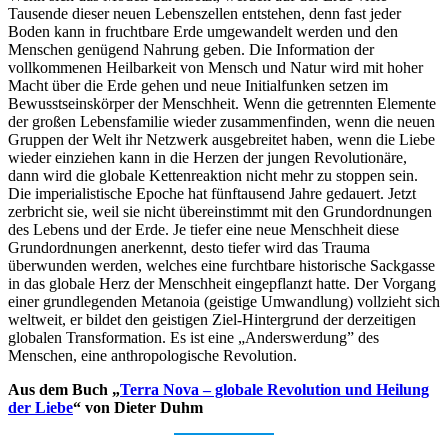
Tausende dieser neuen Lebenszellen entstehen, denn fast jeder
Boden kann in fruchtbare Erde umgewandelt werden und den
Menschen genügend Nahrung geben. Die Information der
vollkommenen Heilbarkeit von Mensch und Natur wird mit hoher
Macht über die Erde gehen und neue Initialfunken setzen im
Bewusstseinskörper der Menschheit. Wenn die getrennten Elemente
der großen Lebensfamilie wieder zusammenfinden, wenn die neuen
Gruppen der Welt ihr Netzwerk ausgebreitet haben, wenn die Liebe
wieder einziehen kann in die Herzen der jungen Revolutionäre,
dann wird die globale Kettenreaktion nicht mehr zu stoppen sein.
Die imperialistische Epoche hat fünftausend Jahre gedauert. Jetzt
zerbricht sie, weil sie nicht übereinstimmt mit den Grundordnungen
des Lebens und der Erde. Je tiefer eine neue Menschheit diese
Grundordnungen anerkennt, desto tiefer wird das Trauma
überwunden werden, welches eine furchtbare historische Sackgasse
in das globale Herz der Menschheit eingepflanzt hatte. Der Vorgang
einer grundlegenden Metanoia (geistige Umwandlung) vollzieht sich
weltweit, er bildet den geistigen Ziel-Hintergrund der derzeitigen
globalen Transformation. Es ist eine „Anderswerdung” des
Menschen, eine anthropologische Revolution.
Aus dem Buch „
Terra Nova – globale Revolution und Heilung
der Liebe
“ von Dieter Duhm