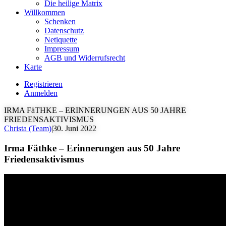
Die heilige Matrix
Willkommen
Schenken
Datenschutz
Netiquette
Impressum
AGB und Widerrufsrecht
Karte
Registrieren
Anmelden
IRMA FäTHKE – ERINNERUNGEN AUS 50 JAHRE
FRIEDENSAKTIVISMUS
Christa (Team)
|
30. Juni 2022
Irma Fäthke – Erinnerungen aus 50 Jahre
Friedensaktivismus