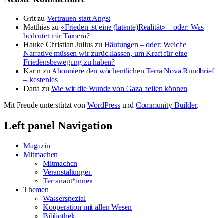
Grit
zu
Vertrauen statt Angst
Matthias
zu
«Frieden ist eine (latente)Realität» – oder: Was
bedeutet mir Tamera?
Hauke Christian Julius
zu
Häutungen – oder: Welche
Narrative müssen wir zurücklassen, um Kraft für eine
Friedensbewegung zu haben?
Karin
zu
Abonniere den wöchentlichen Terra Nova Rundbrief
– kostenlos
Dana
zu
Wie wir die Wunde von Gaza heilen können
Mit Freude unterstützt von
WordPress
und
Community Builder
.
Left panel Navigation
Magazin
Mitmachen
Mitmachen
Veranstaltungen
Terranaut*innen
Themen
Wasserspezial
Kooperation mit allen Wesen
Bibliothek