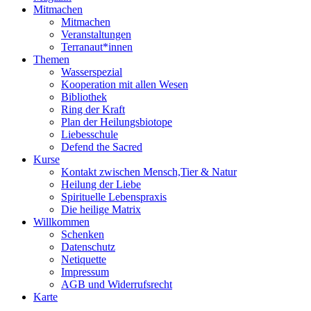
Mitmachen
Mitmachen
Veranstaltungen
Terranaut*innen
Themen
Wasserspezial
Kooperation mit allen Wesen
Bibliothek
Ring der Kraft
Plan der Heilungsbiotope
Liebesschule
Defend the Sacred
Kurse
Kontakt zwischen Mensch,Tier & Natur
Heilung der Liebe
Spirituelle Lebenspraxis
Die heilige Matrix
Willkommen
Schenken
Datenschutz
Netiquette
Impressum
AGB und Widerrufsrecht
Karte