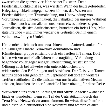
zwar schon die ganzen vier Jahre seiner Existenz. Denn
Friedenstauglichkeit ist es, was wir dem Wahn der heute geforderten
Kriegstauglichkeit entgegen setzen können: das Wissen um
Friedensbildung, um Traumaheilung, um Überwindung von
Vorurteilen und Ungerechtigkeit, die Fähigkeit, bei unserer Wahrheit
zu bleiben, auch wenn alle um uns herum etwas anderes sagen.
Journalisten, die sich dafür einsetzen, brauchen ein freies Herz, Mut,
gute Freunde – und immer wieder das Getragen-Sein in einem
vertrauenswürdigen Umfeld.
Heute möchte ich euch um etwas bitten – um Aufmerksamkeit für
ein Anliegen: Unsere Terra-Nova-Journalisten- und
Künstlerinnengruppe entstand durch ein Treffen in Tamera. Dort
haben wir vor anderthalb Jahren eine tragfähige Verbindung
begonnen: voller gegenseitiger Unterstützung, Austausch und
Öffnung auch bei teilweise sehr unterschiedlichen und
widerstreitenden Erfahrungen und Ansichten. Der Geist von Tamera
hat uns dabei sehr geholfen. Im September soll dort ein weiteres
Treffen stattfinden. Da die meisten von uns in alternativen Medien
arbeiten, brauchen sie aber finanzielle Unterstützung für diese Reise.
Wir wenden uns auch an Stiftungen und offizielle Stellen – aber ich
fände es wunderbar, wenn ein Teil der Unterstützung durch das
Terra Nova Netzwerk zusammenkommt. Ihr wisst, diese Plattform
und dieser Studienrundbrief sind kostenfrei und werden es auch