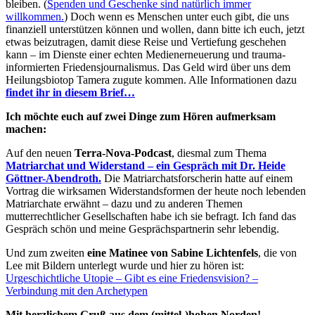
bleiben. (
Spenden und Geschenke sind natürlich immer
willkommen.
) Doch wenn es Menschen unter euch gibt, die uns
finanziell unterstützen können und wollen, dann bitte ich euch, jetzt
etwas beizutragen, damit diese Reise und Vertiefung geschehen
kann – im Dienste einer echten Medienerneuerung und trauma-
informierten Friedensjournalismus. Das Geld wird über uns dem
Heilungsbiotop Tamera zugute kommen. Alle Informationen dazu
findet ihr in diesem Brief…
Ich möchte euch auf zwei Dinge zum Hören aufmerksam
machen:
Auf den neuen
Terra-Nova-Podcast
, diesmal zum Thema
Matriarchat und Widerstand – ein Gespräch mit Dr. Heide
Göttner-Abendroth.
Die Matriarchatsforscherin hatte auf einem
Vortrag die wirksamen Widerstandsformen der heute noch lebenden
Matriarchate erwähnt – dazu und zu anderen Themen
mutterrechtlicher Gesellschaften habe ich sie befragt. Ich fand das
Gespräch schön und meine Gesprächspartnerin sehr lebendig.
Und zum zweiten
eine Matinee von Sabine Lichtenfels
, die von
Lee mit Bildern unterlegt wurde und hier zu hören ist:
Urgeschichtliche Utopie – Gibt es eine Friedensvision? –
Verbindung mit den Archetypen
Mit herzlichem Gruß aus dem (mittel-)hohen Norden!