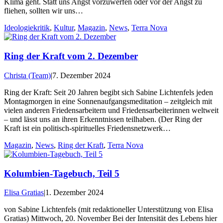
Klima geht. Statt uns Angst vorzuwerfen oder vor der Angst zu
fliehen, sollten wir uns…
Ideologiekritik
,
Kultur
,
Magazin
,
News
,
Terra Nova
Ring der Kraft vom 2. Dezember
Christa (Team)
|
7. Dezember 2024
Ring der Kraft: Seit 20 Jahren begibt sich Sabine Lichtenfels jeden
Montagmorgen in eine Sonnenaufgangsmeditation – zeitgleich mit
vielen anderen Friedensarbeitern und Friedensarbeiterinnen weltweit
– und lässt uns an ihren Erkenntnissen teilhaben. (Der Ring der
Kraft ist ein politisch-spirituelles Friedensnetzwerk…
Magazin
,
News
,
Ring der Kraft
,
Terra Nova
Kolumbien-Tagebuch, Teil 5
Elisa Gratias
|
1. Dezember 2024
von Sabine Lichtenfels (mit redaktioneller Unterstützung von Elisa
Gratias) Mittwoch, 20. November Bei der Intensität des Lebens hier