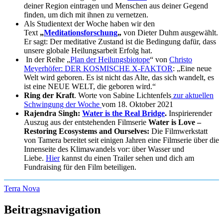
deiner Region eintragen und Menschen aus deiner Gegend
finden, um dich mit ihnen zu vernetzen.
Als Studientext der Woche haben wir den
Text
„
Meditationsforschung
„
von Dieter Duhm ausgewählt.
Er sagt: Der meditative Zustand ist die Bedingung dafür, dass
unsere globale Heilungsarbeit Erfolg hat.
In der Reihe „
Plan der Heilungsbiotope
“ von
Christo
Meyerhöfer: DER KOSMISCHE X-FAKTOR
: „Eine neue
Welt wird geboren. Es ist nicht das Alte, das sich wandelt, es
ist eine NEUE WELT, die geboren wird.“
Ring der Kraft
. Worte von Sabine Lichtenfels
zur aktuellen
Schwingung der Woche
vom 18. Oktober 2021
Rajendra Singh:
Water is the Real Bridge
.
Inspirierender
Auszug aus der entstehenden Filmserie
Water is Love –
Restoring Ecosystems and Ourselves:
Die Filmwerkstatt
von Tamera bereitet seit einigen Jahren eine Filmserie über die
Innenseite des Klimawandels vor: über Wasser und
Liebe.
Hier
kannst du einen Trailer sehen und dich am
Fundraising für den Film beteiligen.
Terra Nova
Beitragsnavigation